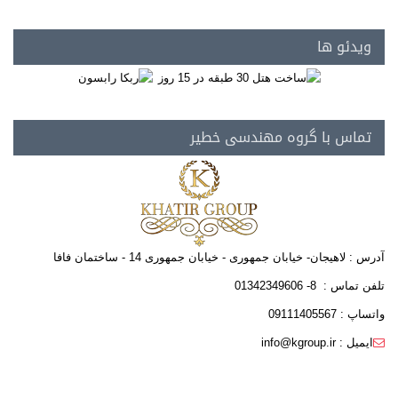
ویدئو ها
تماس با گروه مهندسی خطیر
آدرس : لاهیجان- خیابان جمهوری - خیابان جمهوری 14 - ساختمان فافا
تلفن تماس : 8- 01342349606
واتساپ : 09111405567
ایمیل : info@kgroup.ir