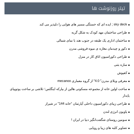
تیتر روزنوشت ها
sky deck ; ایده ای که خستگی مسیر های هوایی را دلپذیر می کند
طراحی ساختمان مهد کودک به شکل گربه
ساختمان اداری یک طبقه در جنوب هند با نمای شمالی
دکور و چیدمان مغازه ی میوه فروشی مدرن
طراحی دکوراسیون اتاق کار در منزل
سازه بتنی
کفپوش
معرفی ویلای مدرن” 4.0″ از گروه معماری mecanoo
ساخت اولین خانه از مجموعه مسکونی هالین از بیارکه اینگلس؛ تلاشی بر ساخت یوتوپیای
پایدار
طراحی زیبای دکوراسیون داخلی آپارتمان “خانه 144” در شیراز
پاویون انرژی لندن
سومین روستای شگفت‌انگیز دنیا در ایران !
تصاویر کلبه های زیبا و رویایی