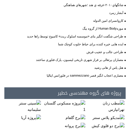
شانگهاي۲۰۱۰-غرفه ي هند ؛شهرهاي هماهنگي
آبشار زمرد
کاروانسرای امین الدوله
موزهHuman Body از گروه بیگ
طراحی شگفت انگیز بنای «موسسه اسلوک ریث» کامبوج توسط زاها حدید
ایده هایی خیره کننده برای حیاط خلوت کوچک شما
طراحی جالب و عجیب فرش
معماران پرتغالی بر فراز شهری تاریخی لیسبون، پارک فناوری ساختند
هتل یاس از هانی رشید
معماری اعجاب انگیز قصر sammezzano در فلورانس ایتالیا
پروژه های گروه مهندسی خطیر