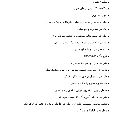
مبلمان شهری
شگفت انگیزترین پل‌های جهان
سینی استورم
نکات کلیدی برای تبدیل فضای اطرافتان به مکانی مجلل
ریتم در معماری و موسیقی
طراحی سفارتخانه سوئیس در کشور ساحل عاج
آشنایی با آداب و رسوم مردم ترکمنستان در نوروز
ایده طراحی حیاط خلوت دنج
فروشگاه shoebaloo
طراحی میز تلویزیون های مدرن
بازسازی استادیوم خلیفه، میزبان جام جهانی 2022 قطر
طراحی مینیمال در دی سانتیاگو مکزیک
هندسه و معماری یک قنادی خاص
معماری روز دنیا(مربع هرمن با فناوری‌های سبز)
طراحی داخلی آموزشگاه تخصصی موسیقی
کشف محیط" مفهومی کلیدی در طراحی داخلی پروژه ی دفتر کاری کوچک
محل دقیق آرامگاه امیر کبیر