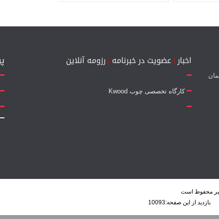
اخبار
|
عضویت در خبرنامه
|
رزومه آنلاین
پی
 جمهوری 14 - ساختمان
کارگاه تخصصی چوب Kwood
یر محفوظ است
ازدید از این صفحه:
10093