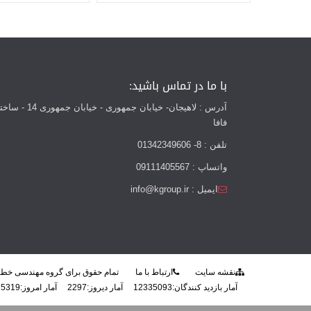
با ما در تماس باشید:
آدرس : لاهیجان- خیابان جمهوری - خیابان
فافا
تلفن : 8- 01342349606
واتساپ : 09111405567
ایمیل : info@kgroup.ir
نقشه سایت
ارتباط با ما
تمام حقوق برای گروه مهندسی خط
آمار بازدید کنندگان:
12335093
آمار دیروز:
2297
آمار امروز:
5319
ب