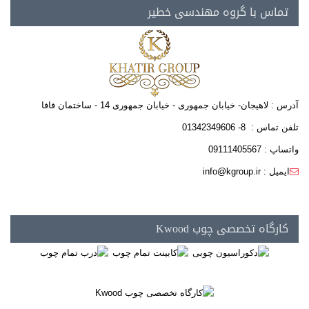
تماس با گروه مهندسی خطیر
آدرس : لاهیجان- خیابان جمهوری - خیابان جمهوری 14 - ساختمان فافا
تلفن تماس : 8- 01342349606
واتساپ : 09111405567
ایمیل : info@kgroup.ir
کارگاه تخصصی چوب Kwood