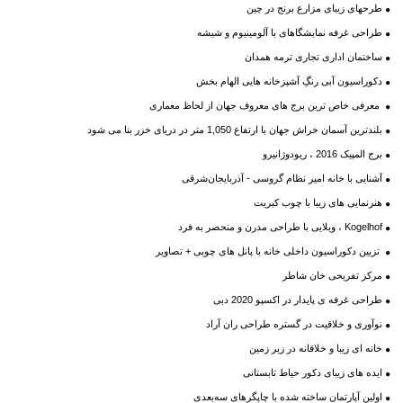
طرحهای زیبای مزارع برنج در چین
طراحی غرفه نمایشگاهای با آلومینیوم و شیشه
ساختمان اداری تجاری ترمه همدان
دکوراسیون آبی رنگِ آشپزخانه هایی الهام بخش
معرفی خاص ترین برج های معروف جهان از لحاظ معماری
بلندترین آسمان خراش جهان با ارتفاع 1,050 متر در دریای خزر بنا می شود
برج المپیک 2016 ، ریودوژانیرو
آشنایی با خانه امیر نظام گروسی - آذربایجان‌شرقی
هنرنمایی های زیبا با چوب کبریت
Kogelhof ، ویلایی با طراحی مدرن و منحصر به فرد
تزیین دکوراسیون داخلی خانه با پانل های چوبی + تصاویر
مرکز تفریحی خان شاطر
طراحی غرفه ی پایدار در اکسپو 2020 دبی
نوآوری و خلاقیت در گستره طراحی ران آراد
خانه ای زیبا و خلاقانه در زیر زمین
ایده های زیبای دکور حیاط تابستانی
اولین آپارتمان ساخته شده با چاپگرهای سه‌بعدی