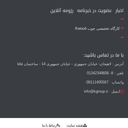
اخبار
|
عضویت در خبرنامه
|
رزومه آنلاین
کارگاه تخصصی چوب Kwood
با ما در تماس باشید:
آدرس : لاهیجان- خیابان جمهوری - خیابان جمهوری 14 - ساختمان فافا
تلفن : 8- 01342349606
واتساپ : 09111405567
ایمیل : info@kgroup.ir
نقشه سایت
ارتباط با ما