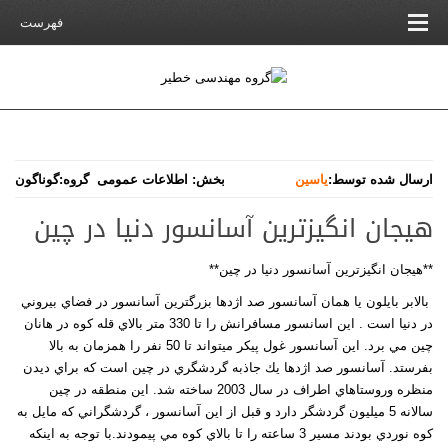
فهرست
ارسال شده توسط:
یاسین
بخش:
اطلاعات عمومی
گروه:
گوناگون
هیجان انگیزترين آسانسور دنيا در چين
**هیجان انگیزترين آسانسور دنيا در چين**
بالابر بايلون يا همان آسانسور صد اژدها بزرگترين آسانسور در فضاي بيروني
در دنيا است . اين اسانسور مسافرانش را تا 330 متر بالاي قله كوه در هانان
چين مي برد. اين آسانسور غول پيكر ميتواند تا 50 نفر را همزمان به بالا
بفرستد. آسانسور صد اژدها يك جاذبه گردشگري در چين است كه براي ديدن
منظره وروستاهاي اطراف در سال 2003 ساخته شد. اين منطقه در چين
سالانه 5 ميليون گردشگر دارد و قبل از اين آسانسور ، گردشگراني كه مايل به
كوه نوردي بودند مسير 3 ساعته را تا بالاي كوه مي پيمودند.با توجه به اينكه