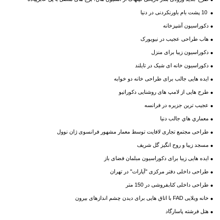
10 پشت بام باورنکردنی در دنیا
دکوراسیون آشپزخانه
هاب طراحی عجیب در نیویورک
دکوراسیون زیبا برای منزل
دکوراسیون خانه ای شیک در تایلند
ایده هایی جالب برای طراحی خانه دو خوابه
طرح هایی از لامپ های روشنایی دکوراتیو
عجیب ترین جزیره در فرانسه
معماري هاي جالب دنيا
طراحی مجتمع تجاری لافایت توسط معمار مشهور فرانسوی ژان نوول
مسجد زیبا و روح انگیز گل شریف
ایده هایی زیبا برای دکوراسیون مبلمان فضای باز
طراحی داخلی دفتر مرکزی "آپارات" در تهران
طراحی داخلی کتابفروشی در 150 متر
خانه ویلایی FAD با اتاق هایی برای دیدن چشم اندازهای بیرون
هتل فرشته پاسارگاد