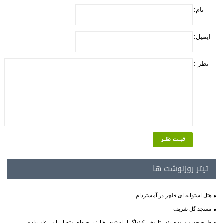
نام:
ایمیل:
نظر :
تیتر روزنوشت ها
هتل استوانه ای فلچر در آمستردام
مسجد گل شریف
طرح جدید ورودی بندر تاریخی کپنهاگ از استیون هال؛ برج های متصل با پل عابرپیاده