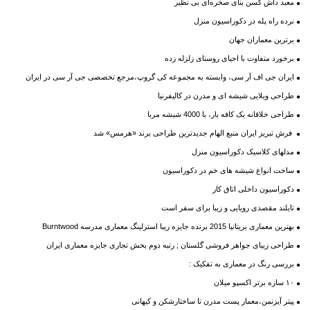
معبد داش کَسن بنای صخره‌ای بی نظیر
نرده راه پله در دکوراسیون منزل
برترین معماران جهان
برخورد متفاوت با احیای روستای زلزله زده
ایران جی اف آر سی، وابسته به مجموعه کی گروپ،مرجع تخصصی جی آر سی در ایران
طراحی ویلایی شیشه ای و مدرن در کالیفرنیا
طراحی خلاقانه یک کافه بار، با 4000 شیشه مربا
فرش تبریز ایران منبع الهام جدیدترین طراحی برند «هرمس» شد
مدلهای کلاسیک دکوراسیون منزل
ساخت انواع شیشه های خم در دکوراسیون
دکوراسیون داخلی اتاق کار
تایلند مقصدی رویایی و زیبا برای سفر است
بهترین معماری بریتانیا 2015 برنده جایزه ریبا استرلینگ معماری مدرسه Burntwood
طراحی زیبای جواهر فروشی گلستان ; رتبه دوم بخش تجاری جایزه معماری ایران
بررسی رنگ در معماری به تفکیک :
۱۰ سازه برتر اکسپو میلان
پیتر آیزنمن،معمار پست مدرن تا ساختارشکن و کیهانی