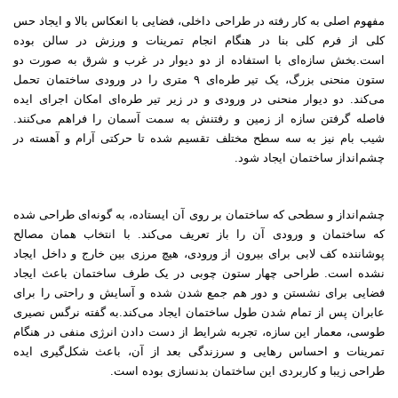
مفهوم اصلی به کار رفته در طراحی داخلی، فضایی با انعکاس بالا و ایجاد حس
کلی از فرم کلی بنا در هنگام انجام تمرینات و ورزش در سالن بوده
است.بخش سازه‌ای با استفاده از دو دیوار در غرب و شرق به صورت دو
ستون منحنی بزرگ، یک تیر طره‌ای ۹ متری را در ورودی ساختمان تحمل
می‌کند. دو دیوار منحنی در ورودی و در زیر تیر طره‌ای امکان اجرای ایده
فاصله گرفتن سازه از زمین و رفتنش به سمت آسمان را فراهم می‌کنند.
شیب بام نیز به سه سطح مختلف تقسیم شده تا حرکتی آرام و آهسته در
چشم‌انداز ساختمان ایجاد شود.
چشم‌انداز و سطحی که ساختمان بر روی آن ایستاده، به گونه‌ای طراحی شده
که ساختمان و ورودی آن را باز تعریف می‌کند. با انتخاب همان مصالح
پوشاننده کف لابی برای بیرون از ورودی، هیچ مرزی بین خارج و داخل ایجاد
نشده است. طراحی چهار ستون چوبی در یک طرف ساختمان باعث ایجاد
فضایی برای نشستن و دور هم جمع شدن شده و آسایش و راحتی را برای
عابران پس از تمام شدن طول ساختمان ایجاد می‌کند.به گفته نرگس نصیری
طوسی، معمار این سازه، تجربه شرایط از دست دادن انرژی منفی در هنگام
تمرینات و احساس رهایی و سرزندگی بعد از آن، باعث شکل‌گیری ایده
طراحی زیبا و کاربردی این ساختمان بدنسازی بوده است.