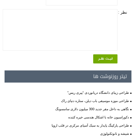
نظر :
تیتر روزنوشت ها
طراحی زیبای دانشگاه دریانوردی “پیری ریس”
طراحی موزه موسیقی باب دیلن، ستاره دنیای راک
نگاهی به داخل مقر جدید 300 میلیون دلاری سامسونگ
دکوراسیون خانه با اشکال هندسی خیره کننده
طراحی پارکینگ پایدار به سبک آسیای مرکزی در قلب اروپا
شیشه و نانوتکنولوژی