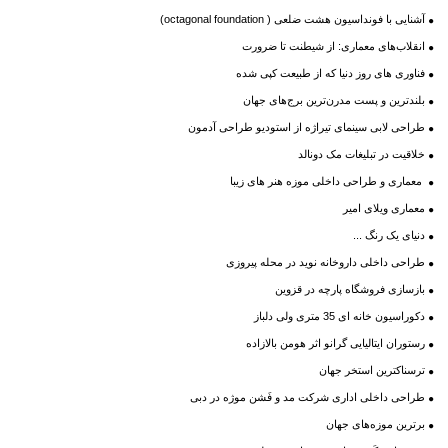
آشنایی با فونداسیون هشت ضلعی ( octagonal foundation)
انقلاب‌های معماری: از شیطنت تا ضرورت
فناوری های روز دنیا که از طبیعت کپی شده
بلندترین و پست مدرن‌ترین برج‌های جهان
طراحی لابی سینمای تیراژه از استودیو طراحی آدمون
خلاقیت در تبلیغات مک دونالد
معماری و طراحی داخلی موزه هنر های زیبا
معماری ویلای امیر
دنیای یک رنگ ...
طراحی داخلی داروخانه نوید در محله پیروزی
بازسازی فروشگاه پارچه در قزوین
دکوراسیون خانه ای 35 متری ولی دلباز
رستوران ایتالیایی گرانو اثر هومن بالازاده
ترسناكترين استخر جهان
طراحی داخلی اداری شرکت مد و فَشن موژه در دبی
برترین موزه‌های جهان