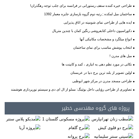
طراحی خیره کننده سقف رستورانی در فرانسه برای جلب توجه رهگذران!
ساختمان مبل لمکده ; رﺗﺒﻪ دوم ﮔﺮوه بازسازی جایزه ﻣﻌﻤﺎر 1392
ایده هایی از طراحی نمای شومینه در اتاق پذیرایی
دکوراسیون داخلی کتابفروشی رنگین کمان با چندین متریال
انواع میلگرد و مشخصات مکانیکی آنها
انتخاب پوشش مناسب برای نمای ساختمان
مبل های مدرن !
نکاتی در مورد نظم دهی به انباری ، کمد و کابینت ها
اولین تصویر از بلند ترین برج دنیا در عربستان
طراحی مسجد مدرن در مرکز شهر ابوظبی
تصاویری از طراحی رؤیایی داخل بوئینگ: مملو از ال ای دی و سیستم نورپردازی هوشمند
پروژه های گروه مهندسی خطیر