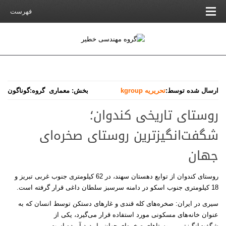
فهرست
ارسال شده توسط:
تحریریه kgroup
بخش:
معماری
گروه:
گوناگون
روستای تاریخی کندوان؛
شگفت‌انگیزترین روستای صخره‌ای
جهان
روستای کندوان از توابع دهستان سهند، در 62 کیلومتری جنوب غربی تبریز و
18 کیلومتری جنوب اسکو در دامنه سرسبز سلطان داغی قرار گرفته است
.
سیری در ایران: صخره‌های کله قندی و غارهای دستکن توسط انسان که به
عنوان خانه‌های مسکونی مورد استفاده قرار می‌گیرد، یکی از
شگفت‌انگیزترین روستاهای صخره‌ای جهان را پدید آورده است
.