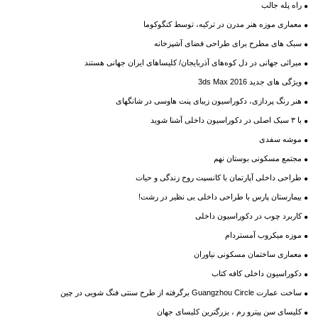
راه پله جالب
معماری موزه هنر مدرن در ترکیه، توسط کنگوکوما
سبک های مطرح برای طراحی فضای آشپزخانه
میراثی جهانی در دل کوه‌های آذربایجان/ کلیساهای ایران جهانی هستند
ویژگی های جدید 3ds Max 2016
هنر رنگ پردازی، دکوراسیون زیبای پنت هاوسی در شانگهای
با ۳ سبک اصلی در دکوراسیون داخلی آشنا شوید
موشه سفدی
مجتمع مسکونی بوستان نهم
طراحی داخلی آپارتمان با کانسپت روح زندگی و حیات
بیمارستان پارس با طراحی داخلی بی نظیر در رشت!
کاربرد چوب در دکوراسیون داخلی
موزه میکروب آمستردام
معماری ساختمان مسکونی نیاوران
دکوراسیون داخلی کافه کتاب
ساخت عمارت Guangzhou Circle برگرفته از طرح سنتی فنگ شویی در چین
کلیسای سن پیترو رم ، بزرگترین کلیسای جهان