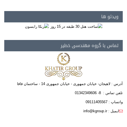
ویدئو ها
تماس با گروه مهندسی خطیر
آدرس : لاهیجان- خیابان جمهوری - خیابان جمهوری 14 - ساختمان فافا
تلفن تماس : 8- 01342349606
واتساپ : 09111405567
ایمیل : info@kgroup.ir