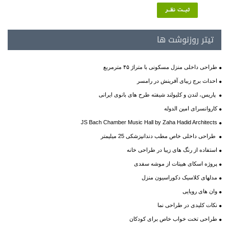
تیتر روزنوشت ها
طراحی داخلی منزل مسکونی با متراژ ۴۵ مترمربع
احداث برج زیبای آفرینش در رامسر
پاریس، لندن و کلیولند شیفته طرح های بانوی ایرانی
کاروانسرای امین الدوله
JS Bach Chamber Music Hall by Zaha Hadid Architects
طراحی داخلی خاص مطب دندانپزشکی 25 میلیمتر
استفاده از رنگ های زیبا در طراحی خانه
پروژه اسکای هبیتات از موشه سفدی
مدلهای کلاسیک دکوراسیون منزل
وان های رویایی
نکات کلیدی در طراحی نما
طراحی تخت خواب خاص برای کودکان