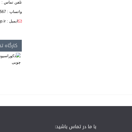
تلفن تماس : 8- 01342349606
واتساپ : 09111405567
ایمیل : info@kgroup.ir
کارگاه تخص
با ما در تماس باشید: