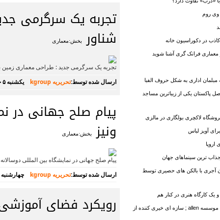
با «درب» تفاوت دارد؟
تجربه یک سرگرمی جدید
وی روم
د
شناور
ب در دکوراسیون خانه
بخش:معماری
ر معماری فرانک گری آشنا شوید
تجربه یک سرگرمی جدید : طراحی معماری زمین با
مبلمان اداری به شکل حروف الفبا
ارسال شده توسط:
تحریریه kgroup
یکشنبه ۵ خرداد ۱۳۹۸
 پاکستان یکی از زیباترین مساجد
پیام صلح جهانی در نم
وشگاه لاکچری بولگاری در مالزی
ونیز
بخش:معماری
 اروپا
ذاب ترین سینماهای جهان
پیام صلح جهانی در نمایشگاه بین المللی دوسالانه و
ن آجری با بالکن های حصیری توسط
ارسال شده توسط:
تحریریه kgroup
چهارشنبه ۲۵ اردیبهشت ۱۳۹۸
و یک کارگاه هنری در کنار هم
رویکرد فضای آموزشی ب
مرکز تحقیقاتی موسسه allen ; سازه ای خیری کننده از