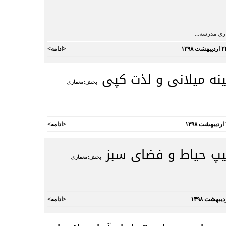
ری مدرسه...
<
ادامه
>
ینه میلانی و لذت کپی
بخش:معماری
<
ادامه
>
یپ حیاط و فضای سبز
بخش:معماری
<
ادامه
>