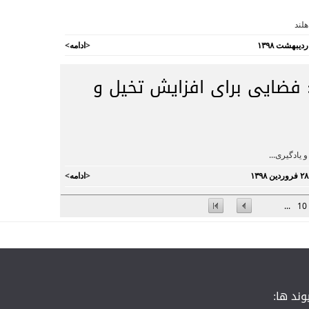
لند
<
ادامه
>
 فضایی برای افزایش تخیل و
یادگیری...
<
ادامه
>
...
10
وند ها: