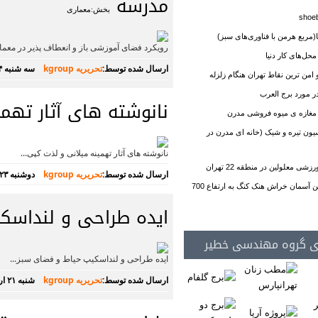
مدرسه
بخش:معماری
(مربع هرمن با فناوری‌های سبز)
رویکرد فضای آموزشی باز و انعطاف پذیر در معما
محل‌های کار دنیا
ارسال شده توسط:
تحریریه kgroup
سه شنبه ۲۴ اردیبهشت ۱۳۹۸
امن ترین نقاط تهران هنگام زلزله
 مورد برج العرب
نانوشته های آثار تهم
 مغازه ی میوه فروشی مدرن
ون تیره و شیک (خانه ای مدرن در
نانوشته های آثار تهمینه میلانی و لذت کپی...
ی معلولین در منطقه 22 تهران
ارسال شده توسط:
تحریریه kgroup
دوشنبه ۲۳ اردیبهشت ۱۳۹۸
کانسپت بلندترین آسمان خراش هنک کنگ به ارتفاع 700
ایده طراحی و لنداسک
ی گروه مهندسی خطیر
ایده طراحی و لنداسکیپ حیاط و فضای سبز...
ارسال شده توسط:
تحریریه kgroup
شنبه ۲۱ اردیبهشت ۱۳۹۸