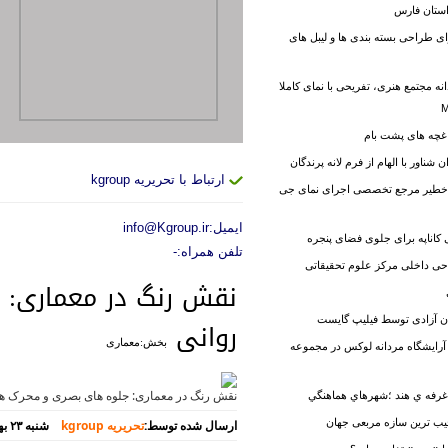
استان فارس
برای طراحی بسته بندی ها و لیبل های
ه مجتمع هنری، تفریحی با نمای کاملا
اغچه های پشت بام
ناور با الهام از فرم لانه پرندگان
ارتباط با
تحریریه kgroup
خطیر مرجع تخصصی اجرای نمای جی
ایمیل:
info@Kgroup.ir
تلفن همراه:
-
ی داخلی مرکز علوم تحقیقاتی
نقش رنگ در معماری: 
ان آزادی توسط فیلیپ گایست
روانی
بخش:معماری
رایشگاه مردانه لوکس در مجموعه
نقش رنگ در معماری: جلوه های بصری و محرک های
یب ترین سازه مربعی جهان
ارسال شده توسط:
تحریریه kgroup
شنبه ۲۳ بهمن ۱۴۰۰