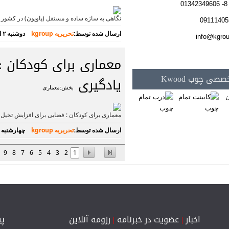
نگاهی به سازه ساده و مستقل (پاویون) در کشور ه
ارسال شده توسط:
تحریریه kgroup
دوشنبه ۲ اردیبهشت ۱۳۹۸
معماری برای کودکان :
صی چوب Kwood
یادگیری
بخش:معماری
معماری برای کودکان : فضایی برای افزایش تخیل و 
ارسال شده توسط:
تحریریه kgroup
چهارشنبه ۲۸ فروردین ۱۳۹۸
9
8
7
6
5
4
3
2
1
اخبار
|
عضویت در خبرنامه
|
رزومه آنلاین
پی