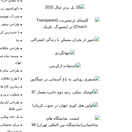
آیا معنای «در» 
دکوراسیون تی 
شیر آب هوشمن
طراحی سقف کاذ
با جدیدترین اث
نما
طراحی خلاقانه 
مسجد شاه فیصل
جهان
طراحی نمای فر
7طرح خلاقانه برای آویز لباس
زیباترین کاخ های
متفاوت ترین وج
طراحی آپارتما
امین طاها
یک خانه ویلایی 
شیشه و فلز