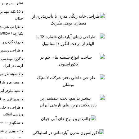
نظیر بیشاپور در 
10 نکته مهم 
جذاب
طراحی هنرمندان
یکپارچه / MVRDV
روف گاردن و ب
طراحی رستوران ش
گروه مهندسی 
آرسی در ایران
7 نمونه طراحی کاناپه برای جلوی فضای پنجره
معماری و طراح
معبد نيلوفر آبی
نورپردازی مید
طراحی داخلی آ
ورزشی انقلاب
شانگهاي۲۰۱۰-غرفه ي هند ؛شهرهاي هماهنگي
تصاویری از عج