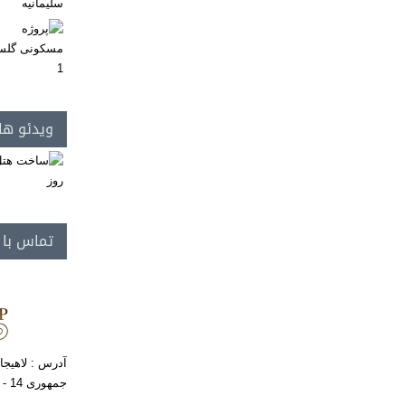
ویدئو ها
تماس با
آدرس : لاهیجا
جمهوری 14 - ساختمان فافا