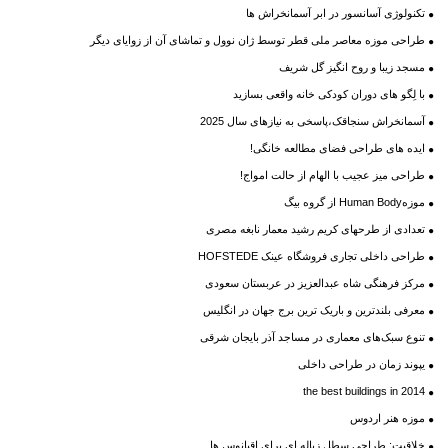
تکنولوژی آسانسور در ابر آسمانخراش ها
طراحی موزه معاصر ملی قطر توسط ژان نوول و تماشای آن از زوایای دیگر
مسجد زیبا و روح انگیز گل شریف
با لِگو های دوران کودکی خانه واقعی بسازید
آسمانخراش سنجاقک،پاسخی به نیازهای سال 2025
ایده های طراحی فضای مطالعه خانگی!
طراحی میز عجیب با الهام از حالت امواج!
موزهHuman Body از گروه بیگ
تعدادی از طرحهای کریم رشید معمار نابغه مصری
طراحی داخلی تجاری فروشگاه عینک HOFSTEDE
مرکز فرهنگی شاه عبدالعزیز در عربستان سعودی
معرفی بلندترین و باریک ترین برج جهان در انگلیس
تنوع سبک‌های معماری در مساجد آذر بایجان شرقی‌
یپوند زمان در طراحی داخلی
the best buildings in 2014
موزه هنر اردوس
خلاقیت: طراحی سطل زباله ای برای اقیانوس ها