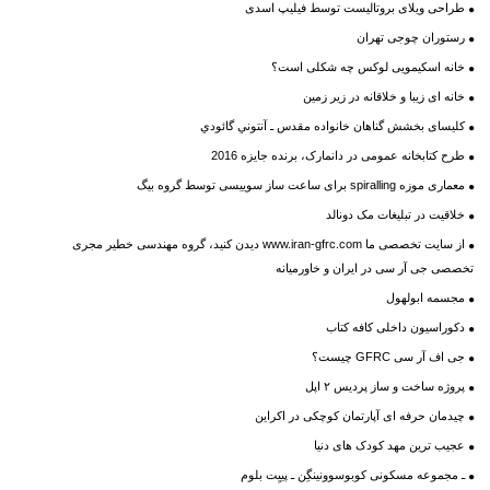
طراحی ویلای بروتالیست توسط فیلیپ اسدی
رستوران چوجی تهران
خانه اسکیمویی لوکس چه شکلی است؟
خانه ای زیبا و خلاقانه در زیر زمین
کلیسای بخشش گناهان خانواده مقدس ـ آنتوني گائودي
طرح کتابخانه عمومی در دانمارک، برنده جایزه 2016
معماری موزه spiralling برای ساعت ساز سوییسی توسط گروه بیگ
خلاقیت در تبلیغات مک دونالد
از سایت تخصصی ما www.iran-gfrc.com دیدن کنید، گروه مهندسی خطیر مجری
تخصصی جی آر سی در ایران و خاورمیانه
مجسمه ابولهول
دکوراسیون داخلی کافه کتاب
جی اف آر سی GFRC چیست؟
پروژه ساخت و ساز پردیس ۲ اپل
چیدمان حرفه ای آپارتمان کوچکی در اکراین
عجیب ترین مهد کودک های دنیا
ـ مجموعه مسکونی کوبوسوونینگِن ـ پییِت بلوم