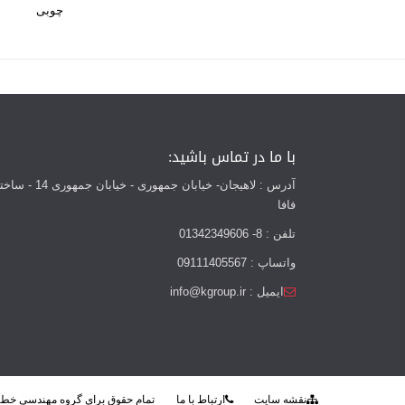
با ما در تماس باشید:
آدرس : لاهیجان- خیابان جمهوری - خیابان
فافا
تلفن : 8- 01342349606
واتساپ : 09111405567
ایمیل : info@kgroup.ir
نقشه سایت
ارتباط با ما
تمام حقوق برای گروه مهندسی خط