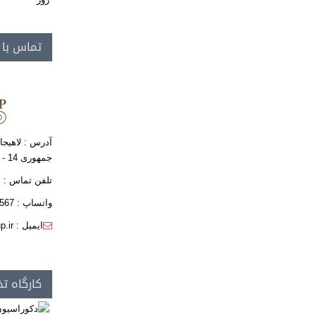
تماس با
آدرس : لاهیجا
جمهوری 14 - ساختمان فافا
تلفن تماس : 8- 01342349606
واتساپ : 09111405567
ایمیل : info@kgroup.ir
کارگاه تخص