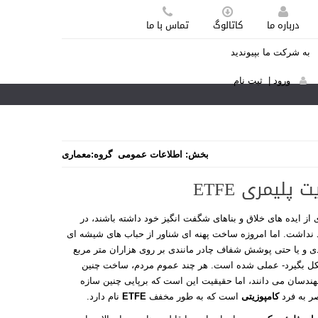
درباره ما
کاتالوگ
تماس با ما
به شرکت ما بپیوندید
ورود
|
ثبت نام
بخش:
اطلاعات عمومی
گروه:
معماری
پلیمری ETFE
 از ایده های خلاق و بناهای شگفت انگیز خود داشته باشند، در
 نداشت. اما امروزه ساخت پهنه ای شناور از حباب های شیشه ای
ادی و یا حتی پوشش شفاف چادر مانندی بر روی هزاران متر مربع
ل بگیرد- عملی شده است. هر چند عموم مردم، ساخت چنین
مهندسان می دانند، اما حقیقیت این است که برپایی چنین سازه
ر به فرد
کامپوزیتی
است که به طور مخفف
ETFE
نام دارد.