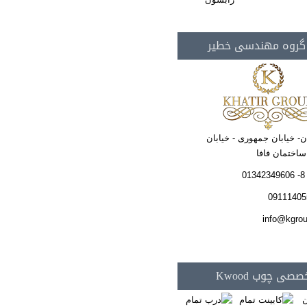
 گروه مهندسی خطیر
ن- خیابان جمهوری - خیابان
صی چوب Kwood