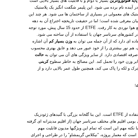
پایه فلوئوروکربن
بسیار با دوام و با قابلیت های بسیار بالایی است
ر آینده نام برده می شود. این پلیمر شگفت انگیز یک پلاستیک
یک های معمولی در بسیاری از ساختمان ها می شود. هر چند این
یان معرفی شده است؛ اما در حقیقت تاریخچه اختراع آن به دهه
ETFE
از حدود 15 سال پیش، مورد توجه
 در کشورهای سرتاسر جهان با استفاده از آن ساخته می شود.
اده ای دارد که از آن جمله می توان به
وزن بسیار کم
آن اشاره
زن، هم نور بیشتری را از خود عبور می دهد و عایق بهتری محسوب
حالت
کربنی
چرک و لکه را پاک می کند، همچنین طول عمر بالایی دارد و از
:
فاده از
ETFE
است. این بنا گلخانه بزرگی با گنبدهای ژئودزیک
بومی اقلیم های مختلف سرتاسر جهان (از اقلیم مدیترانه ای گرفته
ا نکته مهم این است که تمام این ویژگیها مدیون قابلیت مهم
 است که معمار پروژه، "نیکلاس گریمشاو" را در طراحی و اجرای