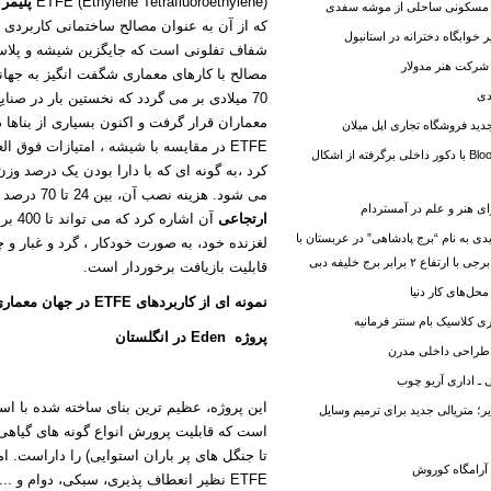
ETFE (Ethylene Tetrafluoroethylene)
پلیمر 
مسکونی ساحلی از موشه سفدی
که از آن به عنوان مصالح ساختمانی کاربردی د
خوابگاه دخترانه در استانبول
شفاف تفلونی است که جایگزین شیشه و پلاست
رکت هنر مدولار
مصالح با کارهای معماری شگفت انگیز به جهان
دی
70 میلادی بر می گردد که نخستین بار در صنایع هوا نوردی به کار رفت.
معماران قرار گرفت و اکنون بسیاری از بناها
ید فروشگاه تجاری اپل میلان
ETFE
در مقایسه با شیشه ، امتیازات فوق الع
معرفی خانه Bloom با دکور داخلی برگرفته از اشکال
کرد ،به گونه ای که با دارا بودن یک درصد و
می شود. هزینه نصب آن، بین 24 تا 70 درصد صرفه اقتصادی دارد. از سایر ویژگی های آن می توان به
ی هنر و علم در آمستردام
ارتجاعی
آن اشاره کرد که می تواند تا 400 برابر وزن خود را تحمل کند. این مصالح به خاطر سطوح
 به نام “برج پادشاهی” در عربستان با
لغزنده خود، به صورت خودکار ، گرد و غبار و 
قابلیت بازیافت برخوردار است.
محل‌های کار دنیا
نمونه ای از کاربردهای
ETFE
در جهان معماری
 کلاسیک بام سنتر فرمانیه
پروژه
Eden
در انگلستان
طراحی داخلی مدرن
 ـ اداری آریو چوب
این پروژه، عظیم ترین بنای ساخته شده با است
 متریالی جدید برای ترمیم وسایل
است که قابلیت پرورش انواع گونه های گیاهی 
تا جنگل های پر باران استوایی) را داراست. ام
آرامگاه کوروش
ETFE
نظیر انعطاف پذیری، سبکی، دوام و ...