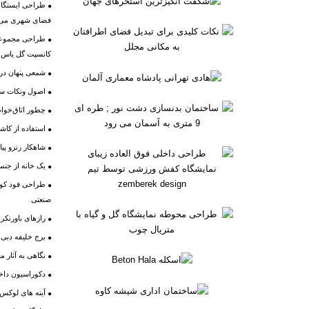
طراحی ایستگاه 
فضای شهری می آ
طراحی مجموعه ف
کانسپت گل یاس
شمعی پنهان در
اصول ونکات س
چطور اتاق‌خواب
استفاده از کاش
شاهکار رنزو پیا
یک خانه از جن
طراحی فود کورت
صنعتی
رازهای باورنکردنی ساخت ۰
برج خلیفه دبی
نگاهی به آثار 
دکوراسیون داخل
آینه های لوکس 