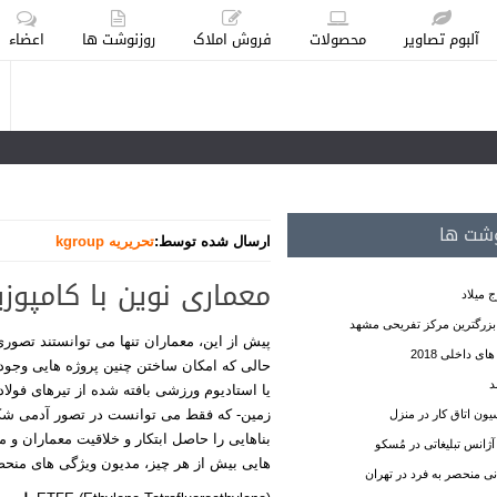
آلبوم تصاویر
محصولات
فروش املاک
روزنوشت ها
اعضاء
وشت ها
ارسال شده توسط:
تحریریه kgroup
معماری نوین با کامپوزیت 
زرگترین مرکز تفریحی مشهد
پیش از این، معماران تنها می توانستند تصوری
ی داخلی 2018
حالی که امکان ساختن چنین پروژه هایی وجود
د
یا استادیوم ورزشی بافته شده از تیرهای فول
زمین- که فقط می توانست در تصور آدمی شک
ن اتاق کار در منزل
بناهایی را حاصل ابتکار و خلاقیت معماران و 
انس تبلیغاتی در مُسکو
هایی بیش از هر چیز، مدیون ویژگی های منحص
نی منحصر به فرد در تهران