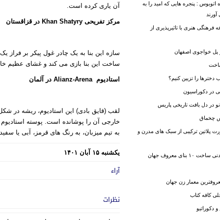
اتوبوس : پنجره هایی که امید را به
آن یاری کرده است.
ورند
مرکز تفریحی
Khan Shatyry
در قزاقستان
رهنگی هنری با تاثیرپذیری از
 پل خواجوی اصفهان
سازه این بنا به یک چادر غول پیکر بر فراز 
ساخت این بنا بازی می کند و غشای عظیم خا
اخت
 دخترها را تزیین کنیم؟
استادیوم
Alianz-Arena
در آلمان
ی در دکوراسیون
نو در دل بافت تاریخی پاریس
لقب (قایق بادی) این استادیوم، ریشه در شکل منحصر به فر
س چخماق
خارجی آن را پوشانده است. پوسته استادیوم آ
 پلاتین ترکیبی از سبک های مدرن و
به تیم میزبان، به رنگ های قرمز، آبی یا سفید 
یکشنبه ۱۵ آبان ۱۴۰۱
۱ بنای معروف جهان
آراء
معروفترین معمار زن جهان
ی کافه کتاب
نظرات
و دکوراتیو