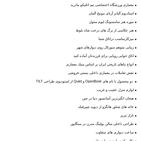
معماری ورزشگاه اختصاصی تیم اتلتیکو مادرید
استادیوم آلیانز آرنای مونیخ آلمان
موزه هنر سامسونگ لیوم سئول
هنر عکاسی از برگ های درخت شاه بلوط
میزکارمناسب دراتاق شما
زیبایی متوهم سورئال روی دیوارهای شهر
اتاق خوابی رویایی برای فرزندتان آماده کنید
انواع بناهای تاریخی ایران بر اساس سبك معماری
نقش تعاملات در معماری داخلی بستنی فروشی
دو محصول با نام های OpenBook و Quiet از استودیوی طراحی TILT
لوازم منزل عجیب و غریب
هیجان انگیزترين آسانسور دنيا در چين
خانه های شناور هانگژو از دیوید چیپرفیلد
بازار تبریز
طراحی داخلی سالن بولینگ مدرن در سنگاپور
ساعت دیواری های متفاوت
نکاتی که درباره بتن باید بدانیم