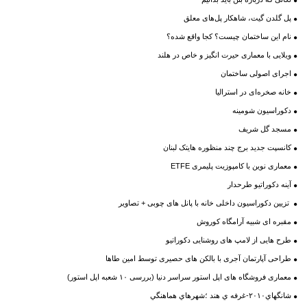
پل گلدن گیت، شاهکار پل‌های معلق
نام این ساختمان چیست؟ کجا واقع شده؟
ویلایی با معماری حیرت انگیز و خاص در هلند
اجرای اصولی ساختمان
خانه‌ صخره‌ای در استرالیا
دکوراسیون شومینه
مسجد گل شریف
کانسپت جدید برج چند منظوره هایتک لبنان
معماری نوین با کامپوزیت پلیمری ETFE
آینه دکوراتیو طرحدار
تزیین دکوراسیون داخلی خانه با پانل های چوبی + تصاویر
مقبره ای شبیه آرامگاه کوروش
طرح هایی از لامپ های روشنایی دکوراتیو
طراحی آپارتمان آجری با بالکن های حصیری توسط امین طاها
معماری فروشگاه های اپل استور سراسر دنیا (بررسی ۱۰ شعبه اپل استور)
شانگهاي۲۰۱۰-غرفه ي هند ؛شهرهاي هماهنگي