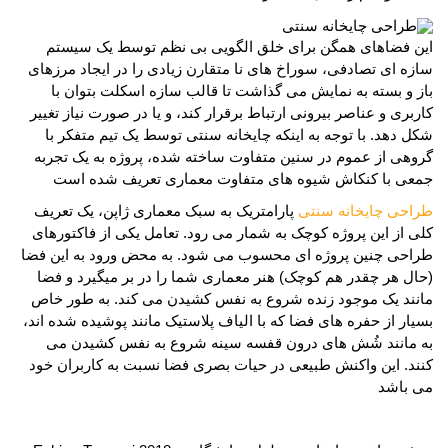
این فضاهای همگن برای خلق الگویی بی نظم توسط یک سیستم
سازه ای تصادفی، سوراخ های نا متقارن زیادی را در ایجاد مرزهای
باز و بسته به نمایش می گذاشت تا قالب سازه اسکلت بتوان با
کاربری و عناصر بیرونی ارتباط برقرار کند، و یا در صورت نیاز تغییر
شکل دهد. با توجه به اینکه چایخانه سنتی توسط یک تیم متفکر با
گروهی از عموم در سنین متفاوت ساخته شده، پروژه به یک تجربه
جمعی با کنکاش شیوه های متفاوت معماری تعریف شده است
طراحی چایخانه سنتی
پارامتریک به سبک معماری ژاپن، یک تعریف
کلی از این پروژه کوچک به شمار می رود. تعامل یکی از فاکتورهای
طراحی چنین پروژه ای محسوب می شود. به محض ورود به این فضا
(حال هر چقدر هم کوچک) هنر معماری شما را در بر میگیرد و فضا
مانند یک موجود زنده شروع به نفس کشیدن می کند. به طور خاص
بسیار از حفره های فضا که با الیاف پلاستیک مانند پوشیده شده اند،
به مانند شُش های درون قفسه سینه شروع به نفس کشیدن می
کنند. این واکنش طبیعی در حیات بصری فضا نسبت به کاربران خود
می باشد