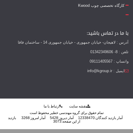
کارگاه تخصصی چوب Kwood
با ما در تماس باشید:
آدرس : لاهیجان- خیابان جمهوری - خیابان جمهوری 14 - ساختمان فافا
تلفن : 8- 01342349606
واتساپ : 09111405567
ایمیل : info@kgroup.ir
نقشه سایت
ارتباط با ما
تمام حقوق برای گروه مهندسی خطیر محفوظ است
آمار بازدید کنندگان:
12338470
آمار دیروز:
5428
آمار امروز:
3268
بازدید
از این صفحه:
3073