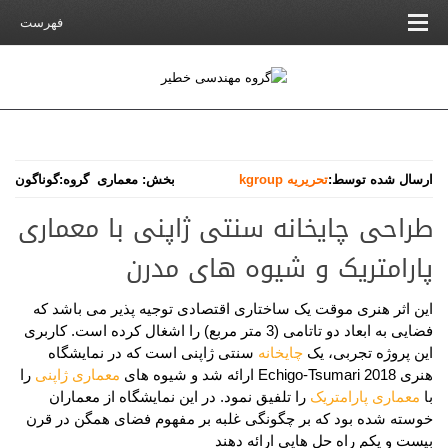
فهرست
ارسال شده توسط:
تحریریه kgroup
بخش:
معماری
گروه:
گوناگون
طراحی چایخانه سنتی ژاپنی با معماری
پارامتریک و شیوه های مدرن
این اثر هنری موقت یک ساختاری اقتصادی توجیه پذیر می باشد که
فضایی به ابعاد دو تاتامی (3 متر مربع) را اشغال کرده است. کاربری
این پروژه تجربی، یک
چایخانه
سنتی ژاپنی است که در نمایشگاه
هنری
Echigo-Tsumari 2018
ارائه شد و شیوه های
معماری ژاپنی
را
با
معماری پارامتریک
را تلفیق نمود. در این نمایشگاه از معماران
خوسته شده بود که بر چگونگی غلبه بر مفهوم فضای همگن در قرن
بیست و یکم راه حل هایی ارائه دهند