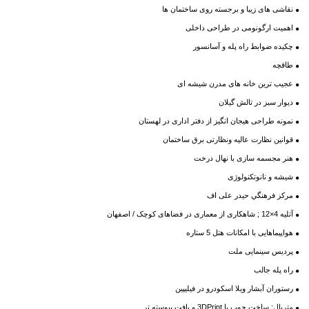
نقاشی های زیبا و برجسته روی ساختمان ها
اهمیت ارگونومی در طراحی داخلی
چکیده ضوابط راه پله و آسانسور
طاقچه
عجیب ترین خانه های مدرن شیشه ای
دیوار سبز در تالش گیلان
نمونه طراحی هیجان انگیز از دفتر اداری در لهستان
قوانین نظارت عالیه ونظارتی برق ساختمان
هنر مجسمه سازی با نهال درخت
شیشه و نانوتکنولوژی
مرکز فرهنگي حیدر علی اف
آتلیه 4×12 ; شاهکاری از معماری در فضاهای کوچک / اصفهان
هواپیماهایی با امکانات هتل 5 ستاره
پردیس سینمایی ملت
راه پله جالب
رستوران آبشار ویلا اسکودرو در فیلیپین
متریال: ساخت چوب با 3DPrint و بافت پیوسته تر