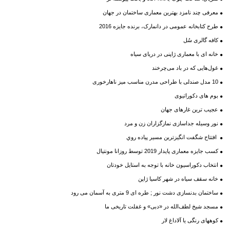
معرفی چند نامزد بهترین معماری ساختمان در جهان
طرح کتابخانه عمومی در دانمارک، برنده جایزه 2016
کافه گالری سُل
خانه ای با معماری ژاپنی در دریای سیاه
غول‌هایی که در باد می‌چرخند
10 مدل صندلی با طراحی مدرن مناسب میز ناهارخوری
بوم های دکوراتیوی
عجیب‌ ترین غارهای جهان
نور وسیله جداسازی نمازگزاران زن و مرد
افتتاح شگفت انگيزترين مسير پياده روي
کسب جایزه معماری پایدار 2019 توسط روزانا مونتیال
انتخاب دکوراسیون خانه با توجه به استایل خودتان
خانه سقف سیاه در شهر کاسیا ژاپن
ساختمان بدنسازی دشت نور ; طره ای 9 متری به آسمان می رود
مسجد شیخ لطف‌الله در «دبی» و غفلت تاریخی ما
کوههای رنگی یا آلاداغ لار