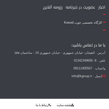
اخبار
|
عضویت در خبرنامه
|
رزومه آنلاین
کارگاه تخصصی چوب Kwood
با ما در تماس باشید:
آدرس : لاهیجان- خیابان جمهوری - خیابان جمهوری 14 - ساختمان فافا
تلفن : 8- 01342349606
واتساپ : 09111405567
ایمیل : info@kgroup.ir
نقشه سایت
ارتباط با ما