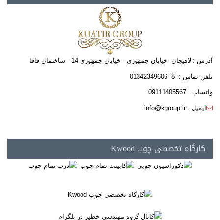
آدرس : لاهیجان- خیابان جمهوری - خیابان جمهوری 14 - ساختمان فافا
تلفن تماس : 8- 01342349606
واتساپ : 09111405567
ایمیل : info@kgroup.ir
کارگاه تخصصی چوب Kwood